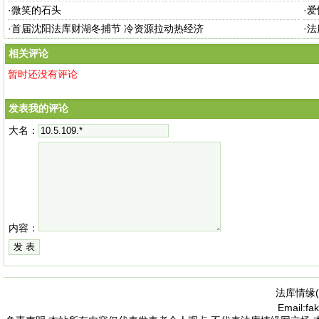
·
微笑的石头
·
爱
·
首届沈阳法库财湖冬捕节 冷资源拉动热经济
·
法
相关评论
暂时还没有评论
发表我的评论
大名：
内容：
法库情缘(
Email:f