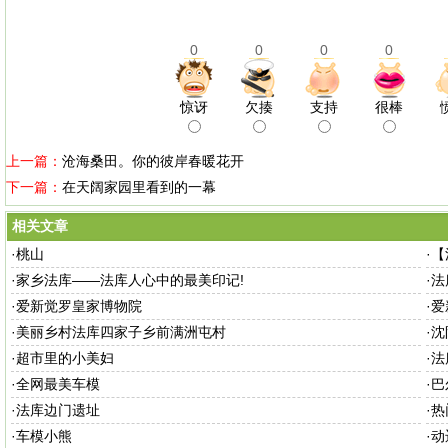
0
0
0
0
惊讶
欠揍
支持
很棒
上一篇：
沧海桑田。你的彼岸春暖花开
下一篇：
在天阔家园里看到的一幕
相关文章
·
桃山
·
【
·
家乡法库——法库人心中的最美印记!
·
法
·
爱新觉罗皇家博物院
·
爱
·
美丽乡村法库四家子乡前满洲屯村
·
沈
·
超市里的小美妇
·
法
·
全网最美车模
·
巴
·
法库边门遗址
·
热
·
车模小熊
·
动