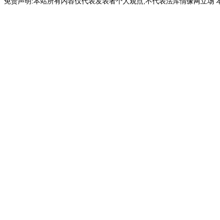
免责声明:本站所有内容仅代表发表者个人观点,不代表法库情缘网立场 