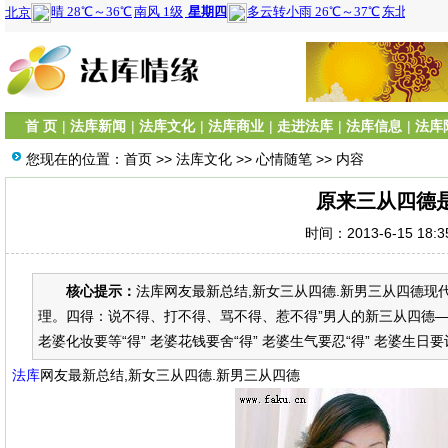
首 页
|
法库新闻
|
法库文化
|
法库商业
|
走进法库
|
法库信息
|
法库
您现在的位置：
首页
>>
法库文化
>>
心情随笔
>> 内容
原来三从四德
时间：2013-6-15 18:
核心提示：
法库网友最新总结,新女三从四德.新男三从四德现代
理。四得：说不得、打不得、骂不得、惹不得”男人的新三从四德——老
老婆化妆要等“得” 老婆花钱要舍“得” 老婆生气要忍“得” 老婆生日要记“
法库
网友最新总结,新女三从四德.新男三从四德