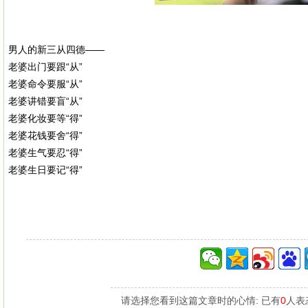
男人的新三从四德——
老婆出门要跟“从”
老婆命令要服“从”
老婆讲错要盲“从”
老婆化妆要等“得”
老婆花钱要舍“得”
老婆生气要忍“得”
老婆生日要记“得”
请选择您看到这篇文章时的心情: 已有
0
人表