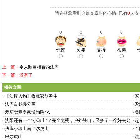
请选择您看到这篇文章时的心情: 已有
0
人表
0
0
0
0
惊讶
欠揍
支持
很棒
上一篇：
令人刮目相看的法库
下一篇：没有了
相关文章
·
【法库人物】收藏家胡春生
·
家
·
法库白鹤楼公园
·
爱
·
爱新觉罗皇家博物院4A
·
美
·
沈阳还有一个“小瑞士”？完全免费，户外登山，又多了一个好去处
·
超
·
法库小瑞士南巴尔虎山
·
全
·
巴尔虎山
·
法