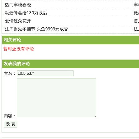
·
热门车模春晓
·
车
·
动迁补尝给130万以后
·
微
·
爱情这朵花开
·
首
·
法库财湖冬捕节 头鱼9999元成交
·
法
相关评论
暂时还没有评论
发表我的评论
大名：
内容：