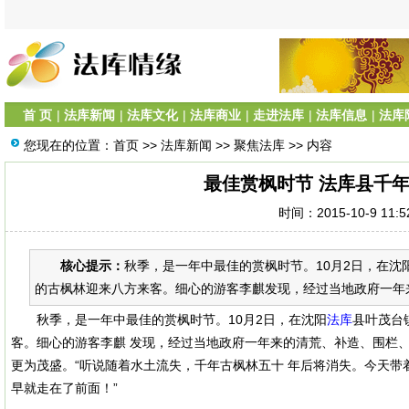
首 页
|
法库新闻
|
法库文化
|
法库商业
|
走进法库
|
法库信息
|
法库
您现在的位置：
首页
>>
法库新闻
>>
聚焦法库
>> 内容
最佳赏枫时节 法库县千年
时间：2015-10-9 11:
核心提示：
秋季，是一年中最佳的赏枫时节。10月2日，在
的古枫林迎来八方来客。细心的游客李麒发现，经过当地政府一年来
秋季，是一年中最佳的赏枫时节。10月2日，在沈阳
法库
县叶茂台
客。细心的游客李麒 发现，经过当地政府一年来的清荒、补造、围栏、
更为茂盛。“听说随着水土流失，千年古枫林五十 年后将消失。今天
早就走在了前面！”