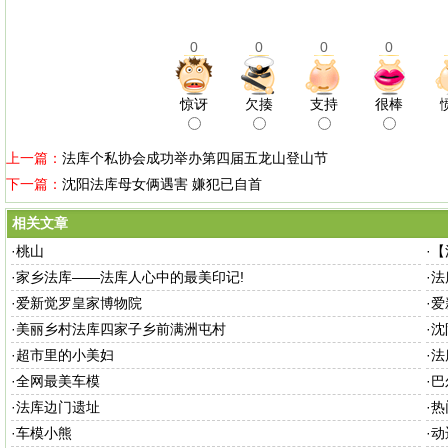
0
0
0
0
惊讶
欠揍
支持
很棒
上一篇：
法库个私协会成功举办第四届五龙山登山节
下一篇：
沈阳法库母女俩遇害 嫌犯已自首
相关文章
·
桃山
·
【
·
家乡法库——法库人心中的最美印记!
·
法
·
爱新觉罗皇家博物院
·
爱
·
美丽乡村法库四家子乡前满洲屯村
·
沈
·
超市里的小美妇
·
法
·
全网最美车模
·
巴
·
法库边门遗址
·
热
·
车模小熊
·
动