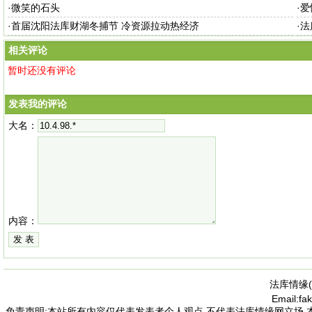
·
微笑的石头
·
爱
·
首届沈阳法库财湖冬捕节 冷资源拉动热经济
·
法
相关评论
暂时还没有评论
发表我的评论
大名：
内容：
法库情缘(
Email:f
免责声明:本站所有内容仅代表发表者个人观点,不代表法库情缘网立场 