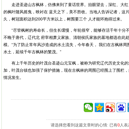
走进圣迹山古枫林，仿佛来到了童话世界。抬眼望去，深红、大红、
的枫叶随风摇曳，映衬在 蓝天之下，美不胜收。当地人告诉记者，这片古
久，树冠面积达到200平方米以上，树围要三个 人才能环抱得过来。
“尽管枫树的寿命长，但生长缓慢，年轮很窄，能够存活千年十分不
不晚于唐代，辽代北 府宰相萧义家族、清朝侯氏家族的墓地都选在此
模。“为了防止常年风沙造成的水土流失，今年春天， 我们在古枫林
水土，延续千年古枫林的繁茂。”
有上千年历史的叶茂台圣迹山元宝枫，被称为研究辽代历史文化的活
加，叶茂台镇也加强了保护措施，现在古枫林的周围已经围上了围栏，
情况发生。
请选择您看到这篇文章时的心情: 已有
0
人表